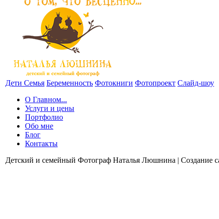
Дети
Семья
Беременность
Фотокниги
Фотопроект
Слайд-шоу
О Главном...
Услуги и цены
Портфолио
Обо мне
Блог
Контакты
Детский и семейный Фотограф Наталья Люшнина | Создание с